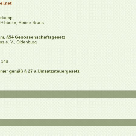
l.net
d
uhrkamp
Hibbeler, Reiner Bruns
em. §54 Genossenschaftsgesetz
s e. V., Oldenburg
 148
mmer gemäß § 27 a Umsatzsteuergesetz