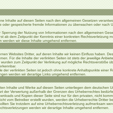
gene Inhalte auf diesen Seiten nach den allgemeinen Gesetzen verantwort
telte oder gespeicherte fremde Informationen zu überwachen oder nach 
er Sperrung der Nutzung von Informationen nach den allgemeinen Geset
erst ab dem Zeitpunkt der Kenntnis einer konkreten Rechtsverletzung 
 werden wir diese Inhalte umgehend entfernen.
rnen Websites Dritter, auf deren Inhalte wir keinen Einfluss haben. De
n. Für die Inhalte der verlinkten Seiten ist stets der jeweilige Anbiete
en wurden zum Zeitpunkt der Verlinkung auf mögliche Rechtsverstöße üb
 erkennbar.
le der verlinkten Seiten ist jedoch ohne konkrete Anhaltspunkte einer 
gen werden wir derartige Links umgehend entfernen.
llten Inhalte und Werke auf diesen Seiten unterliegen dem deutschen Ur
Art der Verwertung außerhalb der Grenzen des Urheberrechtes bedürfe
Downloads und Kopien dieser Seite sind nur für den privaten, nicht komm
 nicht vom Betreiber erstellt wurden, werden die Urheberrechte Dritter 
 Sollten Sie trotzdem auf eine Urheberrechtsverletzung aufmerksam we
chtsverletzungen werden wir derartige Inhalte umgehend entfernen.