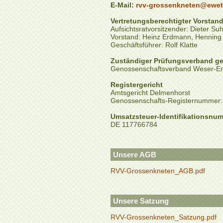
E-Mail:
rvv-grossenkneten@ewete
Vertretungsberechtigter Vorstan
Aufsichtsratvorsitzender: Dieter S
Vorstand: Heinz Erdmann, Henning 
Geschäftsführer: Rolf Klatte
Zuständiger Prüfungsverband g
Genossenschaftsverband Weser-Em
Registergericht
Amtsgericht Delmenhorst
Genossenschafts-Registernummer:
Umsatzsteuer-Identifikationsnu
DE 117766784
Unsere AGB
RVV-Grossenkneten_AGB.pdf
Unsere Satzung
RVV-Grossenkneten_Satzung.pdf